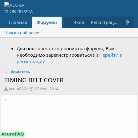
Главная
Форумы
Что нового?
Вход
Гараж
Регистрация
Новые сообщения
Для полноценного просмотра форума, Вам
необходимо зарегистрироваться !!!!
Перейти к
регистрации
Двигатель
TIMING BELT COVER
А
Д
AcuraFAQ
27 Июл 2014
в
а
т
т
о
а
р
н
т
а
е
ч
м
а
ы
л
AcuraFAQ