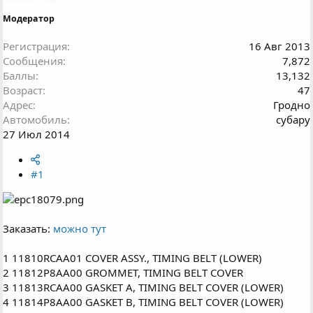
а
Модератор
Регистрация
16 Авг 2013
Сообщения
7,872
Баллы
13,132
Возраст
47
Адрес
Гродно
Автомобиль
субару
27 Июл 2014
#1
Заказать:
можно тут
1 11810RCAA01 COVER ASSY., TIMING BELT (LOWER)
2 11812P8AA00 GROMMET, TIMING BELT COVER
3 11813RCAA00 GASKET A, TIMING BELT COVER (LOWER)
4 11814P8AA00 GASKET B, TIMING BELT COVER (LOWER)