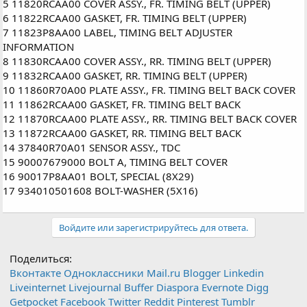
5 11820RCAA00 COVER ASSY., FR. TIMING BELT (UPPER)
6 11822RCAA00 GASKET, FR. TIMING BELT (UPPER)
7 11823P8AA00 LABEL, TIMING BELT ADJUSTER
INFORMATION
8 11830RCAA00 COVER ASSY., RR. TIMING BELT (UPPER)
9 11832RCAA00 GASKET, RR. TIMING BELT (UPPER)
10 11860R70A00 PLATE ASSY., FR. TIMING BELT BACK COVER
11 11862RCAA00 GASKET, FR. TIMING BELT BACK
12 11870RCAA00 PLATE ASSY., RR. TIMING BELT BACK COVER
13 11872RCAA00 GASKET, RR. TIMING BELT BACK
14 37840R70A01 SENSOR ASSY., TDC
15 90007679000 BOLT A, TIMING BELT COVER
16 90017P8AA01 BOLT, SPECIAL (8X29)
17 934010501608 BOLT-WASHER (5X16)
Войдите или зарегистрируйтесь для ответа.
Поделиться:
Вконтакте
Одноклассники
Mail.ru
Blogger
Linkedin
Liveinternet
Livejournal
Buffer
Diaspora
Evernote
Digg
Getpocket
Facebook
Twitter
Reddit
Pinterest
Tumblr