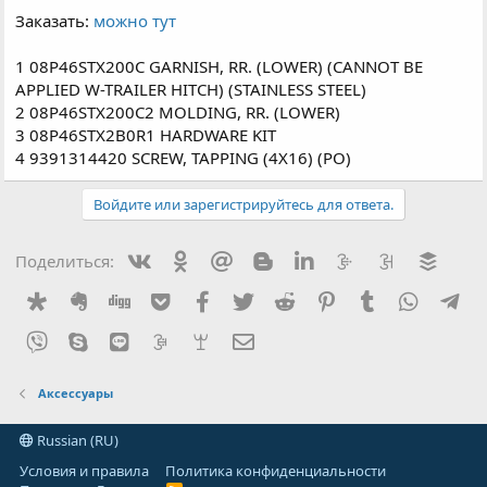
Заказать:
можно тут
1 08P46STX200C GARNISH, RR. (LOWER) (CANNOT BE
APPLIED W-TRAILER HITCH) (STAINLESS STEEL)
2 08P46STX200C2 MOLDING, RR. (LOWER)
3 08P46STX2B0R1 HARDWARE KIT
4 9391314420 SCREW, TAPPING (4X16) (PO)
Войдите или зарегистрируйтесь для ответа.
Вконтакте
Одноклассники
Mail.ru
Blogger
Linkedin
Liveinternet
Livejournal
Buffe
Поделиться:
Diaspora
Evernote
Digg
Getpocket
Facebook
Twitter
Reddit
Pinterest
Tumblr
WhatsA
Te
Viber
Skype
Line
Gmail
yahoomail
Электронная почта
Аксессуары
Russian (RU)
Условия и правила
Политика конфиденциальности