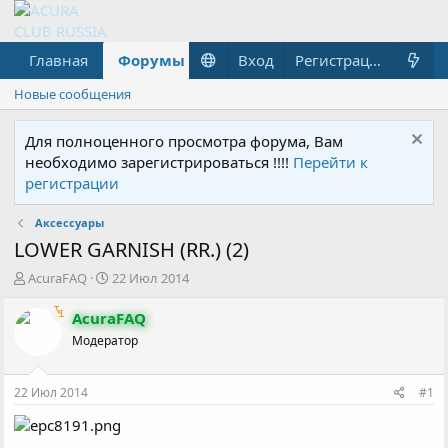
Главная
Форумы
Что нового?
Вход
Гараж
Регистрация
Новые сообщения
Для полноценного просмотра форума, Вам
необходимо зарегистрироваться !!!!
Перейти к
регистрации
Аксессуары
LOWER GARNISH (RR.) (2)
А
Д
AcuraFAQ
22 Июл 2014
в
а
т
т
AcuraFAQ
о
а
Модератор
р
н
т
а
е
ч
22 Июл 2014
#1
м
а
ы
л
а