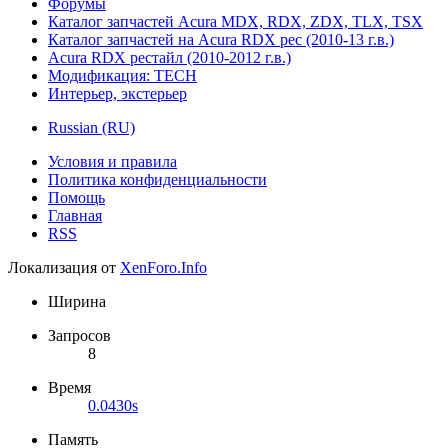
Форумы
Каталог запчастей Acura MDX, RDX, ZDX, TLX, TSX
Каталог запчастей на Acura RDX рес (2010-13 г.в.)
Acura RDX рестайл (2010-2012 г.в.)
Модификация: TECH
Интерьер, экстерьер
Russian (RU)
Условия и правила
Политика конфиденциальности
Помощь
Главная
RSS
Локализация от
XenForo.Info
Ширина
Запросов
8
Время
0.0430s
Память