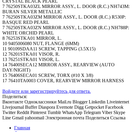
CRYSTAL BLACK PEARL
7 76250STKA03ZL MIRROR ASSY., L. DOOR (R.C.) NH743M:
BURAN SILVER METALLIC
7 76250STKA03ZM MIRROR ASSY., L. DOOR (R.C.) R530P:
BASQUE RED PEARL
7 76250STKA03ZN MIRROR ASSY., L. DOOR (R.C.) NH788P:
WHITE ORCHID PEARL
8 76253STKA01 MIRROR, L.
10 9405006080 NUT, FLANGE (6MM)
11 90109SDAA11 SCREW, TAPPING (3.5X15)
12 76201STKA01 VISOR, R.
13 76251STKA01 VISOR, L.
14 76400SECA12 MIRROR ASSY., REARVIEW (AUTO
DAY/NIGHT)
15 76406SECA01 SCREW, TORX (#10 X 3/8)
17 76410TA0003 COVER, REARVIEW MIRROR HARNESS
Войдите или зарегистрируйтесь для ответа.
Поделиться:
Вконтакте
Одноклассники
Mail.ru
Blogger
Linkedin
Liveinternet
Livejournal
Buffer
Diaspora
Evernote
Digg
Getpocket
Facebook
Twitter
Reddit
Pinterest
Tumblr
WhatsApp
Telegram
Viber
Skype
Line
Gmail
yahoomail
Электронная почта
Поделиться
Ссылка
Главная