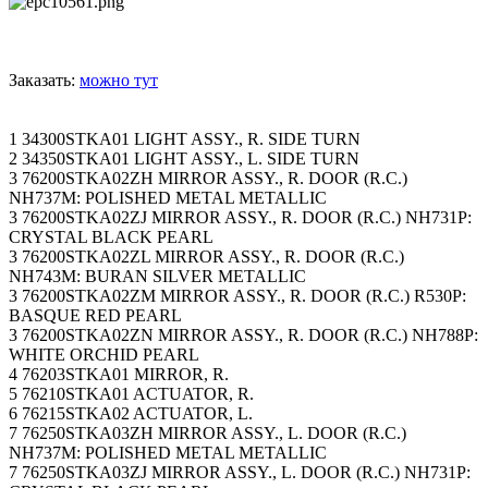
Заказать:
можно тут
1 34300STKA01 LIGHT ASSY., R. SIDE TURN
2 34350STKA01 LIGHT ASSY., L. SIDE TURN
3 76200STKA02ZH MIRROR ASSY., R. DOOR (R.C.)
NH737M: POLISHED METAL METALLIC
3 76200STKA02ZJ MIRROR ASSY., R. DOOR (R.C.) NH731P:
CRYSTAL BLACK PEARL
3 76200STKA02ZL MIRROR ASSY., R. DOOR (R.C.)
NH743M: BURAN SILVER METALLIC
3 76200STKA02ZM MIRROR ASSY., R. DOOR (R.C.) R530P:
BASQUE RED PEARL
3 76200STKA02ZN MIRROR ASSY., R. DOOR (R.C.) NH788P:
WHITE ORCHID PEARL
4 76203STKA01 MIRROR, R.
5 76210STKA01 ACTUATOR, R.
6 76215STKA02 ACTUATOR, L.
7 76250STKA03ZH MIRROR ASSY., L. DOOR (R.C.)
NH737M: POLISHED METAL METALLIC
7 76250STKA03ZJ MIRROR ASSY., L. DOOR (R.C.) NH731P: