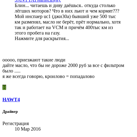
Блин... читаешь и диву даёшься.. откуда столько
лёгших моторов? Что в них льют и чем кормят???
Мой инспаер uc1 (джи30а) бывший уже 500 тыс
км разменял, масло не берёт, прёт нормально, хотя
так и работает на VCM и причём 400тыс км из
этого пробега на газу.
Нажмите для раскрытия...
ооооо, приезжают такие люди
дайте масло, что бы не дороже 2000 руб за все с фильтром
было .....
я же всегда говорю, кроилово = попадалово
H
HAWT4
Драйвер
Регистрация
10 Мар 2016