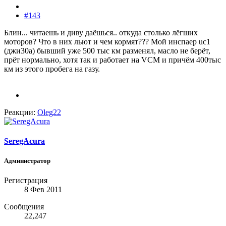
#143
Блин... читаешь и диву даёшься.. откуда столько лёгших
моторов? Что в них льют и чем кормят??? Мой инспаер uc1
(джи30а) бывший уже 500 тыс км разменял, масло не берёт,
прёт нормально, хотя так и работает на VCM и причём 400тыс
км из этого пробега на газу.
Реакции:
Oleg22
SeregAcura
Администратор
Регистрация
8 Фев 2011
Сообщения
22,247