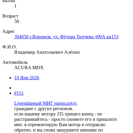
Баллы
1
Возраст
50
Адрес
394050 г.Воронеж. ул. Фёдора Тютчева д99А кв153
Ф.И.О.
Владимир Анатольевич Алёхин
Автомобиль
ACURA MDX
10 Янв 2026
#151
Legendарный МИГ написал(а):
граждане с других регионов.
если вашему мотору J35 пришел конец - не
расстраивайтесь - просто снимите его и пришлите
мне. я отремонтирую Вам мотор и отправлю
обратно. и вы снова зашуршите шинами по