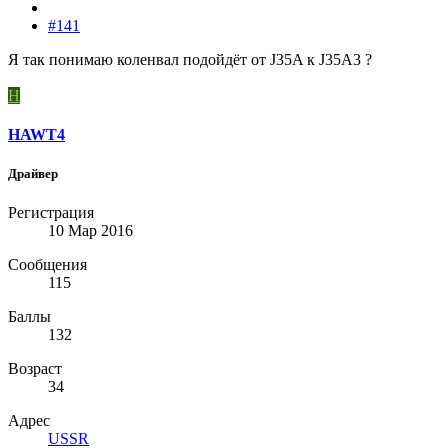
#141
Я так понимаю коленвал подойдёт от J35A к J35A3 ?
H
HAWT4
Драйвер
Регистрация
10 Мар 2016
Сообщения
115
Баллы
132
Возраст
34
Адрес
USSR