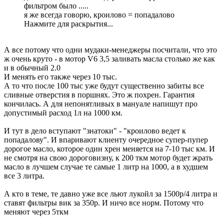
фильтром было .....
я же всегда говорю, кроилово = попадалово
Нажмите для раскрытия...
А все потому что одни мудаки-менеджеры посчитали, что это
ж очень круто - в мотор V6 3,5 заливать масла столько же как
и в обычный 2.0
И менять его также через 10 тыс.
А то что после 100 тыс уже будут существенно забиты все
сливные отверстия в поршнях. Это ж похрен. Гарантия
кончилась. А для непонятливых в мануале напишут про
допустимый расход 1л на 1000 км.
И тут в дело вступают "знатоки" - "кроилово ведет к
попадалову". И впаривают клиенту очередное супер-пупер
дорогое масло, которое один хрен меняется на 7-10 тыс км. И
не смотря на свою дороговизну, к 200 ткм мотор будет жрать
масло в лучшем случае те самые 1 литр на 1000, а в худшем
все 3 литра.
А кто в теме, те давно уже все льют лукойл за 1500р/4 литра и
ставят фильтры вик за 350р. И ничо все норм. Потому что
меняют через 5ткм