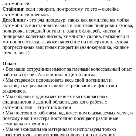
автомобилей.
Стайлинг,
если говорить по-простому, то это – оклейка
автомобилей плёнкой.
Детейлинг
- это ряд процедур, таких как комплексная мойка
автомобиля, восстановительная и защитная полировки кузова,
полировка передней оптики и задних фонарей, чистка и
полировка колёсных дисков, химчистка салона, багажного и
моторного отсека, а также нанесение на поверхность кузова
прогрессивных защитных покрытий (нанокерамика, жидкое
стекло, воск).
О нас:
• Все наши сотрудники имеют за плечами колоссальный опыт
работы в сфере «Автовинила и Детейлинга».
• Мы стараемся использовать весь свой потенциал и
воплощать в реальность любые требования и фантазии
заказчиков.
• Мы собрали в одном месте всех высококлассных
специалистов в данной области, для кого работа с
автомобилями – это стиль жизни.
• Мы постоянно работаем над качеством оказываемых услуг, и
поэтому наши мастера постоянно посещают различные
семинары и тренинги.
• Мы не экономим на материалах и используем только
качественную, дорогостоящую продукцию от лучших