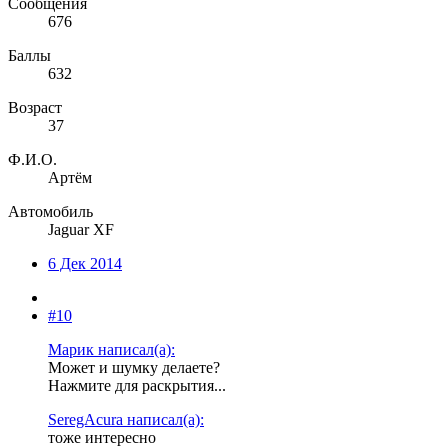
Сообщения
676
Баллы
632
Возраст
37
Ф.И.О.
Артём
Автомобиль
Jaguar XF
6 Дек 2014
#10
Марик написал(а):
Может и шумку делаете?
Нажмите для раскрытия...
SeregAcura написал(а):
тоже интересно