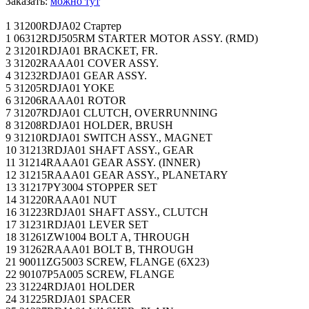
Заказать:
можно тут
1 31200RDJA02 Стартер
1 06312RDJ505RM STARTER MOTOR ASSY. (RMD)
2 31201RDJA01 BRACKET, FR.
3 31202RAAA01 COVER ASSY.
4 31232RDJA01 GEAR ASSY.
5 31205RDJA01 YOKE
6 31206RAAA01 ROTOR
7 31207RDJA01 CLUTCH, OVERRUNNING
8 31208RDJA01 HOLDER, BRUSH
9 31210RDJA01 SWITCH ASSY., MAGNET
10 31213RDJA01 SHAFT ASSY., GEAR
11 31214RAAA01 GEAR ASSY. (INNER)
12 31215RAAA01 GEAR ASSY., PLANETARY
13 31217PY3004 STOPPER SET
14 31220RAAA01 NUT
16 31223RDJA01 SHAFT ASSY., CLUTCH
17 31231RDJA01 LEVER SET
18 31261ZW1004 BOLT A, THROUGH
19 31262RAAA01 BOLT B, THROUGH
21 90011ZG5003 SCREW, FLANGE (6X23)
22 90107P5A005 SCREW, FLANGE
23 31224RDJA01 HOLDER
24 31225RDJA01 SPACER