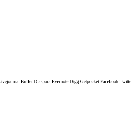
Livejournal
Buffer
Diaspora
Evernote
Digg
Getpocket
Facebook
Twitte