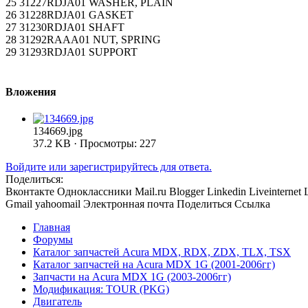
25 31227RDJA01 WASHER, PLAIN
26 31228RDJA01 GASKET
27 31230RDJA01 SHAFT
28 31292RAAA01 NUT, SPRING
29 31293RDJA01 SUPPORT
Вложения
134669.jpg
37.2 KB · Просмотры: 227
Войдите или зарегистрируйтесь для ответа.
Поделиться:
Вконтакте
Одноклассники
Mail.ru
Blogger
Linkedin
Liveinternet
Gmail
yahoomail
Электронная почта
Поделиться
Ссылка
Главная
Форумы
Каталог запчастей Acura MDX, RDX, ZDX, TLX, TSX
Каталог запчастей на Acura MDX 1G (2001-2006гг)
Запчасти на Acura MDX 1G (2003-2006гг)
Модификация: TOUR (PKG)
Двигатель