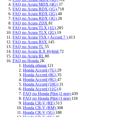
FAQ по Acura MDX (4G)
37
FAQ по Acura RDX (1G)
718
FAQ по Acura RDX (2G)
48
FAQ по Acura RDX (3G)
28
FAQ по Acura ZDX
81
FAQ по Acura TLX (1G)
285
FAQ по Acura TLX (2G)
19
FAQ по Acura TSX ( Accord 7 )
413
FAQ по Acura RSX
145
FAQ по Acura TL
55
FAQ по Acura ILX Hybrid
72
FAQ по Acura RL
80
FAQ по Honda
2K
Honda общая
121
Honda Accord (7G)
29
Honda Accord (8G)
35
Honda Accord (9G)
47
Honda Accord (10G)
31
Honda Accord (11G)
0
FAQ по Honda Pilot (2 gen)
439
FAQ по Honda Pilot (3 gen)
118
Honda CR-V (RE)
513
Honda CR-V (RM)
308
Honda CR-V (5G)
188