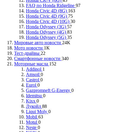
Honda CR-V (6G)
45
FAQ по Honda Ridgeline
97
Honda Civic 4D (8G)
163
Honda Civic 4D (9G)
75
Honda Civic 4D (10G)
30
Honda Odyssey (3G)
57
Honda Odyssey (4G)
83
Honda Odyssey (5G)
35
Мировые авто новости
24K
Мото новости
1K
Тест-драйвы
22
Смартфонные новости
340
Моторные масла
152
Addinol
1
Amsoil
0
Castrol
0
Eurol
0
Gazpromneft G-Energy
0
Idemitsu
0
Kixx
0
Лукойл
88
Liqui Moly
0
Mobil
63
Motul
0
Neste
0