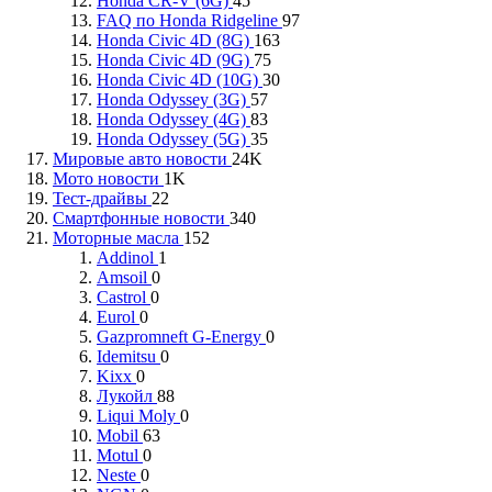
Honda CR-V (6G)
45
FAQ по Honda Ridgeline
97
Honda Civic 4D (8G)
163
Honda Civic 4D (9G)
75
Honda Civic 4D (10G)
30
Honda Odyssey (3G)
57
Honda Odyssey (4G)
83
Honda Odyssey (5G)
35
Мировые авто новости
24K
Мото новости
1K
Тест-драйвы
22
Смартфонные новости
340
Моторные масла
152
Addinol
1
Amsoil
0
Castrol
0
Eurol
0
Gazpromneft G-Energy
0
Idemitsu
0
Kixx
0
Лукойл
88
Liqui Moly
0
Mobil
63
Motul
0
Neste
0