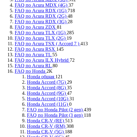
FAQ по Acura MDX (4G)
37
FAQ по Acura RDX (1G)
718
FAQ по Acura RDX (2G)
48
FAQ по Acura RDX (3G)
28
FAQ по Acura ZDX
81
FAQ по Acura TLX (1G)
285
FAQ по Acura TLX (2G)
19
FAQ по Acura TSX ( Accord 7 )
413
FAQ по Acura RSX
145
FAQ по Acura TL
55
FAQ по Acura ILX Hybrid
72
FAQ по Acura RL
80
FAQ по Honda
2K
Honda общая
121
Honda Accord (7G)
29
Honda Accord (8G)
35
Honda Accord (9G)
47
Honda Accord (10G)
31
Honda Accord (11G)
0
FAQ по Honda Pilot (2 gen)
439
FAQ по Honda Pilot (3 gen)
118
Honda CR-V (RE)
513
Honda CR-V (RM)
308
Honda CR-V (5G)
188