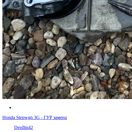
Honda Stepwgn 3G - ГУР замена
DenIlin42