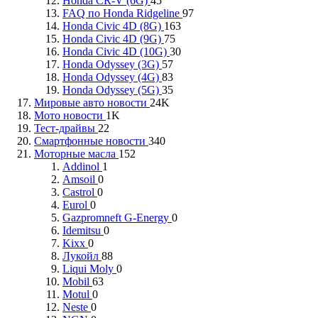
Honda CR-V (6G)
45
FAQ по Honda Ridgeline
97
Honda Civic 4D (8G)
163
Honda Civic 4D (9G)
75
Honda Civic 4D (10G)
30
Honda Odyssey (3G)
57
Honda Odyssey (4G)
83
Honda Odyssey (5G)
35
Мировые авто новости
24K
Мото новости
1K
Тест-драйвы
22
Смартфонные новости
340
Моторные масла
152
Addinol
1
Amsoil
0
Castrol
0
Eurol
0
Gazpromneft G-Energy
0
Idemitsu
0
Kixx
0
Лукойл
88
Liqui Moly
0
Mobil
63
Motul
0
Neste
0