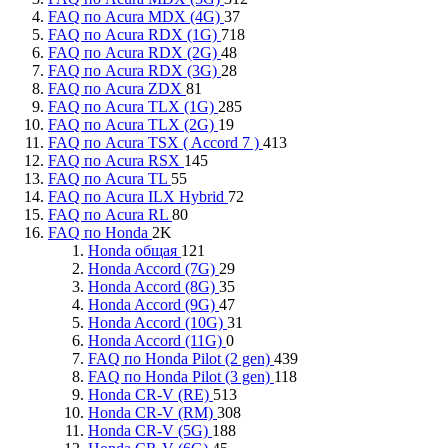
FAQ по Acura MDX (4G)
37
FAQ по Acura RDX (1G)
718
FAQ по Acura RDX (2G)
48
FAQ по Acura RDX (3G)
28
FAQ по Acura ZDX
81
FAQ по Acura TLX (1G)
285
FAQ по Acura TLX (2G)
19
FAQ по Acura TSX ( Accord 7 )
413
FAQ по Acura RSX
145
FAQ по Acura TL
55
FAQ по Acura ILX Hybrid
72
FAQ по Acura RL
80
FAQ по Honda
2K
Honda общая
121
Honda Accord (7G)
29
Honda Accord (8G)
35
Honda Accord (9G)
47
Honda Accord (10G)
31
Honda Accord (11G)
0
FAQ по Honda Pilot (2 gen)
439
FAQ по Honda Pilot (3 gen)
118
Honda CR-V (RE)
513
Honda CR-V (RM)
308
Honda CR-V (5G)
188