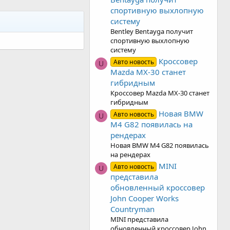
спортивную выхлопную
систему
Bentley Bentayga получит
спортивную выхлопную
систему
Кроссовер
Авто новость
U
Mazda MX-30 станет
гибридным
Кроссовер Mazda MX-30 станет
гибридным
Новая BMW
Авто новость
U
M4 G82 появилась на
рендерах
Новая BMW M4 G82 появилась
на рендерах
MINI
Авто новость
U
представила
обновленный кроссовер
John Cooper Works
Countryman
MINI представила
обновленный кроссовер John