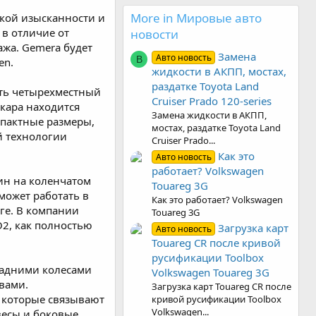
More in Мировые авто
кой изысканности и
 в отличие от
новости
ажа. Gemera будет
Замена
Авто новость
B
en.
жидкости в АКПП, мостах,
раздатке Toyota Land
ать четырехместный
Cruiser Prado 120-series
ркара находится
Замена жидкости в АКПП,
мпактные размеры,
мостах, раздатке Toyota Land
й технологии
Cruiser Prado...
Как это
Авто новость
работает? Volkswagen
ин на коленчатом
Touareg 3G
может работать в
Как это работает? Volkswagen
яге. В компании
Touareg 3G
O2, как полностью
Загрузка карт
Авто новость
Touareg CR после кривой
русификации Toolbox
задними колесами
Volkswagen Touareg 3G
вами.
Загрузка карт Touareg CR после
, которые связывают
кривой русификации Toolbox
Volkswagen...
весы и боковые