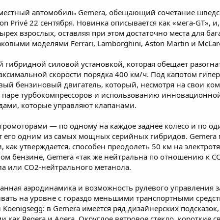
хместный автомобиль Gemera, обещающий сочетание шведс
 Privé 22 сентября. Новинка описывается как «мега-GT», и,
рех взрослых, оставляя при этом достаточно места для баг
овыми моделями Ferrari, Lamborghini, Aston Martin и McLar
й гибридной силовой установкой, которая обещает разогн
 максимальной скорости порядка 400 км/ч. Под капотом гипе
ый бензиновый двигатель, который, несмотря на свои ко
ря паре турбокомпрессоров и использованию инновационно
дами, которые управляют клапанами.
тромоторами — по одному на каждое заднее колесо и по од
ет его одним из самых мощных серийных гибридов. Gemera 
, как утверждается, способен преодолеть 50 км на электрот
ном бензине, Gemera «так же нейтральна по отношению к C
ла или CO2-нейтрального метанола.
манная аэродинамика и возможность рулевого управления 
ивать на уровне с гораздо меньшими транспортными средст
л Koenigsegg: в Gemera имеется ряд дизайнерских подсказок
 как Regera и Agera. Округлое ветровое стекло, короткие с