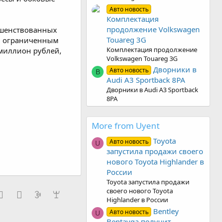
Авто новость
Комплектация
продолжение Volkswagen
ршенствованных
Touareg 3G
ен ограниченным
Комплектация продолжение
 миллион рублей,
Volkswagen Touareg 3G
Дворники в
Авто новость
B
Audi A3 Sportback 8PA
Дворники в Audi A3 Sportback
8PA
More from Uyent
Toyota
Авто новость
U
запустила продажи своего
нового Toyota Highlander в
России
Toyota запустила продажи
своего нового Toyota
m
er
Skype
Line
Gmail
yahoomail
Highlander в России
Bentley
Авто новость
U
Bentayga получит