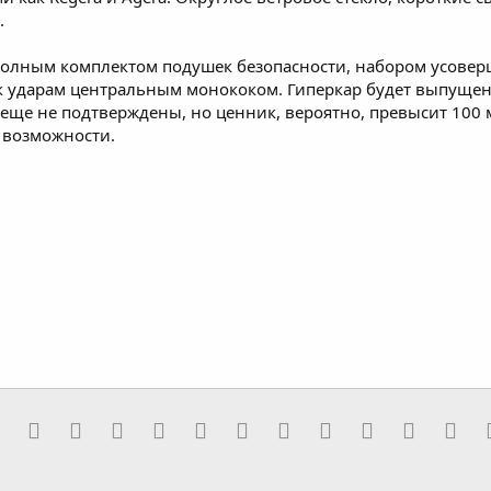
.
с полным комплектом подушек безопасности, набором усове
 к ударам центральным монококом. Гиперкар будет выпущ
еще не подтверждены, но ценник, вероятно, превысит 100
 возможности.
l
er
Diaspora
Evernote
Digg
Getpocket
Facebook
Twitter
Reddit
Pinterest
Tumblr
WhatsApp
Telegra
Vib