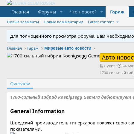
Главная
Форумы
Что нового?
Гараж
Новые элементы
Новые комментарии
Latest content
Для полноценного просмотра форума, Вам необходимо з
Главная
Гараж
Мировые авто новости
Авто новос
A
C
Uyent
24 Авг
d
r
1700-сильный гиб
d
e
e
a
Overview
d
t
b
e
1700-сильный гибрид Koenigsegg Gemera дебютирует 
y
d
a
t
General Information
e
Шведский производитель гиперкаров покажет свою са
показателями.