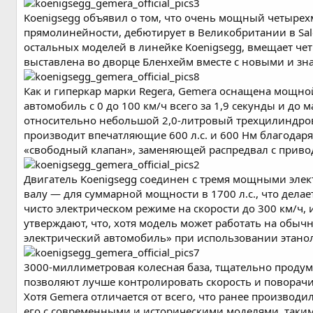
Koenigsegg объявил о том, что очень мощный четыре
прямолинейности, дебютирует в Великобритании в Salon
остальных моделей в линейке Koenigsegg, вмещает четы
выставлена во дворце Бленхейм вместе с новыми и знак
Как и гиперкар марки Regera, Gemera оснащена мощно
автомобиль с 0 до 100 км/ч всего за 1,9 секунды и до
относительно небольшой 2,0-литровый трехцилиндров
производит впечатляющие 600 л.с. и 600 Нм благода
«свободный клапан», заменяющей распредвал с приво
Двигатель Koenigsegg соединен с тремя мощными элек
валу — для суммарной мощности в 1700 л.с., что дела
чисто электрическом режиме на скорости до 300 км/ч, и
утверждают, что, хотя модель может работать на обыч
электрический автомобиль» при использовании этано
3000-миллиметровая колесная база, тщательно проду
позволяют лучше контролировать скорость и поворач
Хотя Gemera отличается от всего, что ранее производи
его с современными и историческими моделями, такими