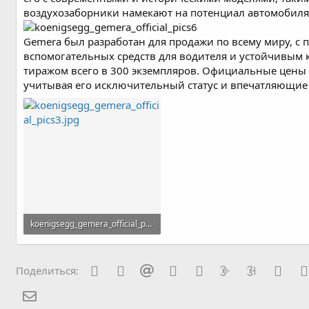
воздухозаборники намекают на потенциал автомобиля
Gemera был разработан для продажи по всему миру, 
вспомогательных средств для водителя и устойчивым
тиражом всего в 300 экземпляров. Официальные цены 
учитывая его исключительный статус и впечатляющие
koenigsegg_gemera_official_pics3.jpg
204.4 KB · Просмотры: 23
Вконтакте
Одноклассники
Mail.ru
Blogger
Linkedin
Liveinternet
Livejourna
Buff
Поделиться:
Электронная почта