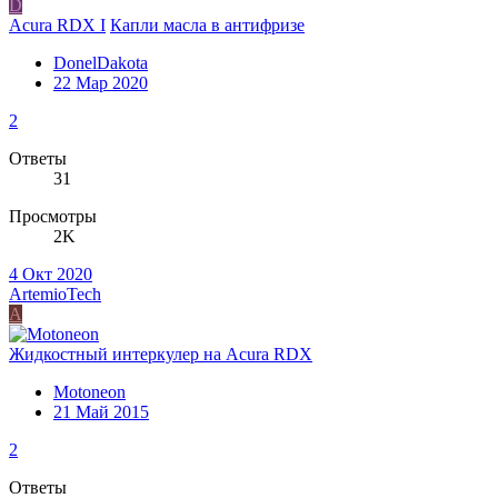
D
Acura RDX I
Капли масла в антифризе
DonelDakota
22 Мар 2020
2
Ответы
31
Просмотры
2K
4 Окт 2020
ArtemioTech
A
Жидкостный интеркулер на Acura RDX
Motoneon
21 Май 2015
2
Ответы