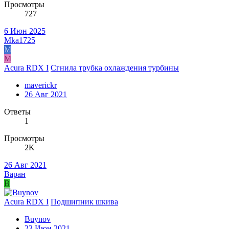
Просмотры
727
6 Июн 2025
Mka1725
M
M
Acura RDX I
Сгнила трубка охлаждения турбины
maverickr
26 Авг 2021
Ответы
1
Просмотры
2K
26 Авг 2021
Варан
В
Acura RDX I
Подшипник шкива
Buynov
23 Июн 2021