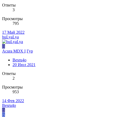
Ответы
3
Просмотры
795
17 Май 2022
huLyaLya
B
Acura MDX I
Гур
Besru4o
20 Июл 2021
Ответы
2
Просмотры
953
14 Фев 2022
Besru4o
B
В