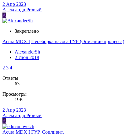
2 Апр 2023
Александр Резвый
А
Закреплено
Acura MDX I
Переборка насоса ГУР (Описание процесса)
AlexanderSh
2 Июл 2018
2
3
4
Ответы
63
Просмотры
19K
2 Апр 2023
Александр Резвый
А
Acura MDX I
ГУР. Сопливит.