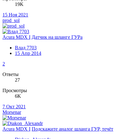
19K
15 Ноя 2021
prod_sol
Acura MDX I
Датчик на шланге ГУРа
Влад 7703
15 Апр 2014
2
Ответы
27
Просмотры
6K
7 Окт 2021
Morsenar
Acura MDX I
Подскажите аналог шланга ГУР, течёт