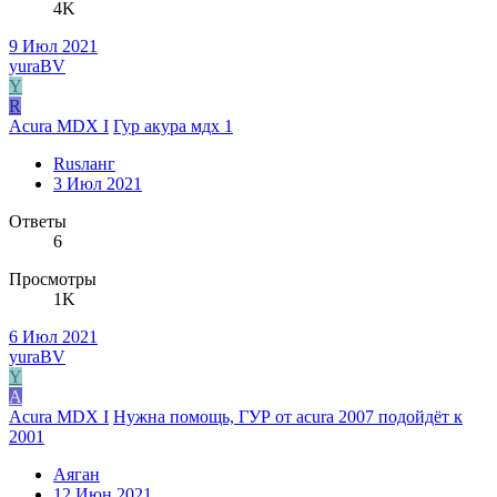
4K
9 Июл 2021
yuraBV
Y
R
Acura MDX I
Гур акура мдх 1
Rusланг
3 Июл 2021
Ответы
6
Просмотры
1K
6 Июл 2021
yuraBV
Y
А
Acura MDX I
Нужна помощь, ГУР от acura 2007 подойдёт к
2001
Аяган
12 Июн 2021