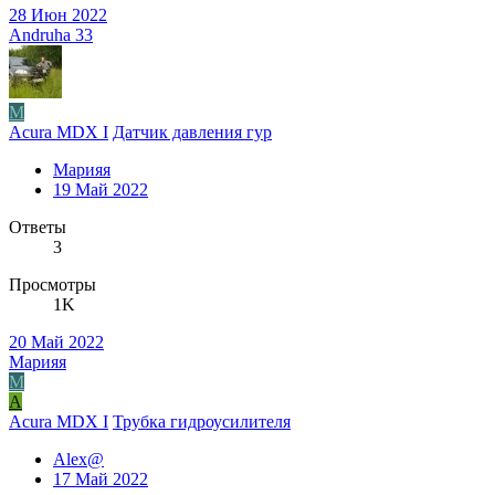
28 Июн 2022
Andruha 33
М
Acura MDX I
Датчик давления гур
Марияя
19 Май 2022
Ответы
3
Просмотры
1K
20 Май 2022
Марияя
М
A
Acura MDX I
Трубка гидроусилителя
Alex@
17 Май 2022