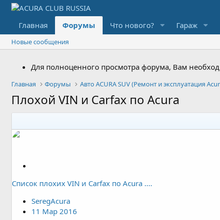
Главная
Форумы
Что нового?
Гараж
Новые сообщения
Для полноценного просмотра форума, Вам необходи
Главная
Форумы
Авто ACURA SUV (Ремонт и эксплуатация Acur
Плохой VIN и Carfax по Acura
З
а
Список плохих VIN и Carfax по Acura ....
к
р
SeregAcura
е
11 Мар 2016
п