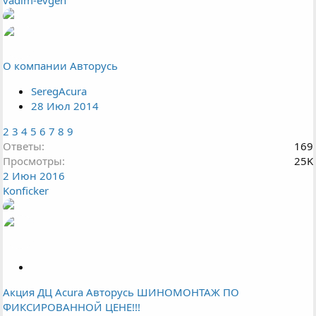
vadim-evgen
О компании Авторусь
SeregAcura
28 Июл 2014
2
3
4
5
6
7
8
9
Ответы
169
Просмотры
25K
2 Июн 2016
Konficker
З
а
Акция ДЦ Acura Авторусь ШИНОМОНТАЖ ПО
к
ФИКСИРОВАННОЙ ЦЕНЕ!!!
р