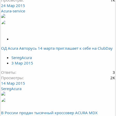
Просмотры
1K
24 Мар 2015
Acura-service
З
а
ОД Acura Авторусь 14 марта приглашает к себе на СlubDay
к
р
SeregAcura
ы
3 Мар 2015
т
а
Ответы
3
Просмотры
2K
14 Мар 2015
SeregAcura
В России продан тысячный кроссовер ACURA MDX