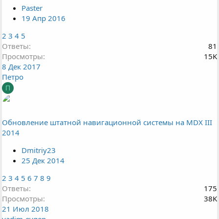
р
Paster
е
19 Апр 2016
п
л
2
3
4
5
е
Ответы
81
н
Просмотры
15K
о
8 Дек 2017
Петро
П
Обновление штатной навигационной системы на MDX III
2014
Dmitriy23
25 Дек 2014
2
3
4
5
6
7
8
9
Ответы
175
Просмотры
38K
21 Июл 2018