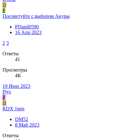
D
P
Посоветуйте с выбором Акуры
PDanil0590
16 Апр 2023
2
3
Ответы
41
Просмотры
4K
19 Июн 2023
Plys
P
D
RDX 1gen
DM52
8 Май 2023
Ответы