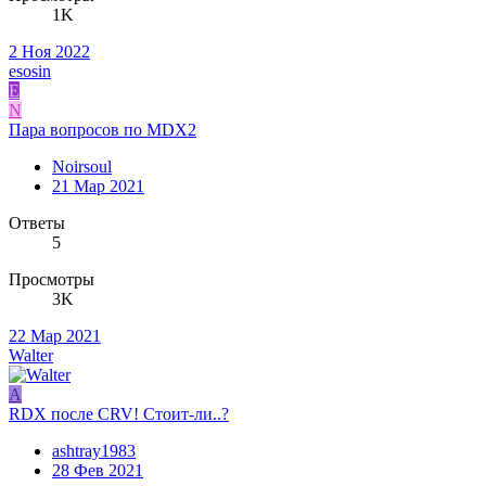
1K
2 Ноя 2022
esosin
E
N
Пара вопросов по MDX2
Noirsoul
21 Мар 2021
Ответы
5
Просмотры
3K
22 Мар 2021
Walter
A
RDX после CRV! Стоит-ли..?
ashtray1983
28 Фев 2021