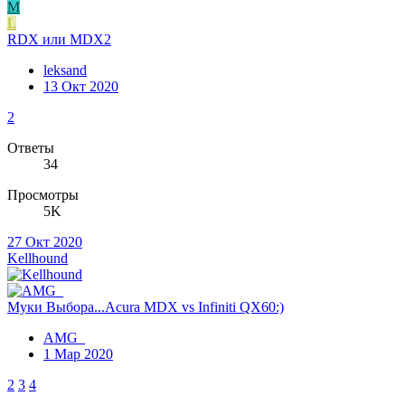
M
L
RDX или MDX2
leksand
13 Окт 2020
2
Ответы
34
Просмотры
5K
27 Окт 2020
Kellhound
Муки Выбора...Acura MDX vs Infiniti QX60:)
AMG_
1 Мар 2020
2
3
4