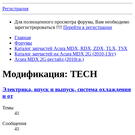
Регистрация
Для полноценного просмотра форума, Вам необходимо
зарегистрироваться !!!!
Перейти к регистрации
Главная
Форумы
Каталог запчастей Acura MDX, RDX, ZDX, TLX, TSX
Каталог запчастей на Acura MDX 2G (2010-13гг)
Acura MDX 2G-рестайл (2010г.в.)
Модификация: TECH
Электрика, впуск и выпуск, система охлаждения
и от
Темы
41
Сообщения
41