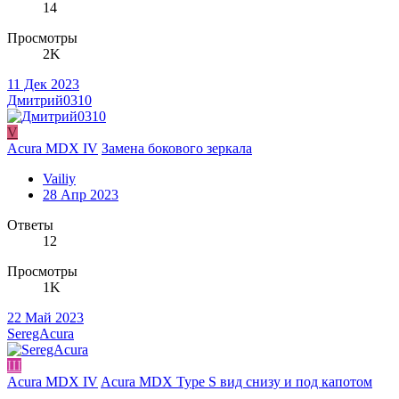
14
Просмотры
2K
11 Дек 2023
Дмитрий0310
V
Acura MDX IV
Замена бокового зеркала
Vailiy
28 Апр 2023
Ответы
12
Просмотры
1K
22 Май 2023
SeregAcura
Ш
Acura MDX IV
Acura MDX Type S вид снизу и под капотом