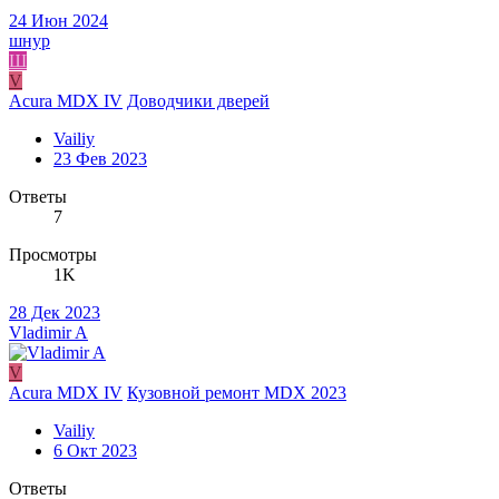
24 Июн 2024
шнур
Ш
V
Acura MDX IV
Доводчики дверей
Vailiy
23 Фев 2023
Ответы
7
Просмотры
1K
28 Дек 2023
Vladimir A
V
Acura MDX IV
Кузовной ремонт MDX 2023
Vailiy
6 Окт 2023
Ответы