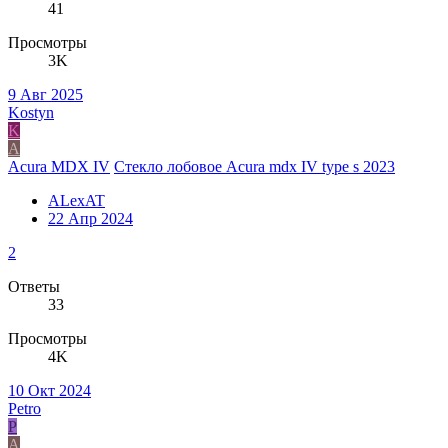
41
Просмотры
3K
9 Авг 2025
Kostyn
K
A
Acura MDX IV
Стекло лобовое Acura mdx IV type s 2023
ALexAT
22 Апр 2024
2
Ответы
33
Просмотры
4K
10 Окт 2024
Petro
P
A