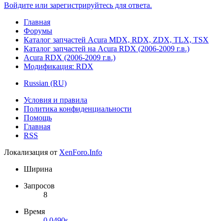
Войдите или зарегистрируйтесь для ответа.
Главная
Форумы
Каталог запчастей Acura MDX, RDX, ZDX, TLX, TSX
Каталог запчастей на Acura RDX (2006-2009 г.в.)
Acura RDX (2006-2009 г.в.)
Модификация: RDX
Russian (RU)
Условия и правила
Политика конфиденциальности
Помощь
Главная
RSS
Локализация от
XenForo.Info
Ширина
Запросов
8
Время
0.0490s