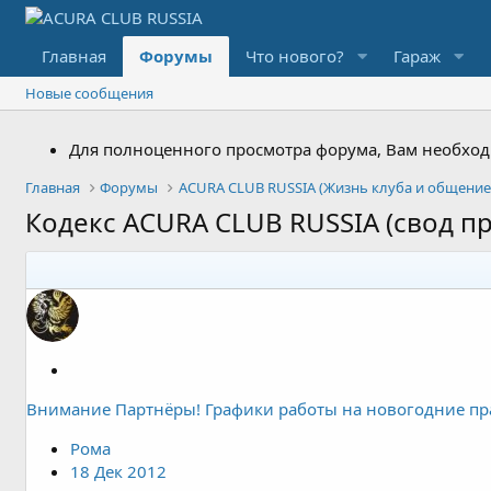
Главная
Форумы
Что нового?
Гараж
Новые сообщения
Для полноценного просмотра форума, Вам необходи
Главная
Форумы
ACURA CLUB RUSSIA (Жизнь клуба и общение
Кодекс ACURA CLUB RUSSIA (свод п
З
а
Внимание Партнёры! Графики работы на новогодние п
к
р
Рома
е
18 Дек 2012
п