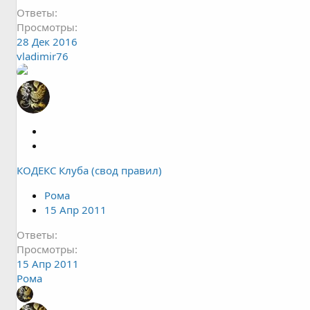
л
Ответы
е
Просмотры
н
28 Дек 2016
о
vladimir76
З
а
З
к
а
КОДЕКС Клуба (свод правил)
р
к
ы
р
Рома
т
е
15 Апр 2011
а
п
л
Ответы
е
Просмотры
н
15 Апр 2011
о
Рома