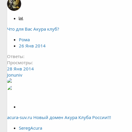
О
п
Что для Вас Акура клуб?
р
о
Рома
с
26 Янв 2014
Ответы
Просмотры
28 Янв 2014
Jonuniv
З
а
acura-suv.ru Новый домен Акура Клуба России!!!
к
р
SeregAcura
ы