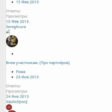
15 Фев 2013
т
а
Ответы
Просмотры
15 Фев 2013
SeregAcura
З
а
Всем участникам. (Про партнёров)
к
р
Рома
ы
23 Янв 2013
т
а
Ответы
Просмотры
24 Янв 2013
Vasilich[vvs]
V