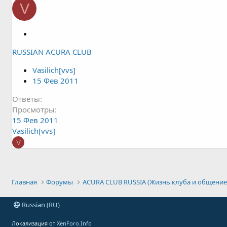
V
З
а
RUSSIAN ACURA CLUB
к
р
Vasilich[vvs]
ы
15 Фев 2011
т
а
Ответы
Просмотры
15 Фев 2011
Vasilich[vvs]
V
Главная
Форумы
ACURA CLUB RUSSIA (Жизнь клуба и общение
Russian (RU)
Локализация от
XenForo.Info