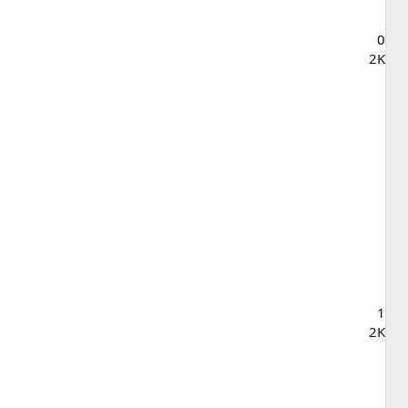
0
2K
1
2K