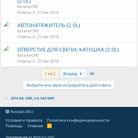
(2.0L)
КаталогCRV
Ответы
0
23 Авг 2018
АВТОНАТЯЖИТЕЛЬ (2.0L)
КаталогCRV
Ответы
0
22 Авг 2018
ОТВЕРСТИЕ ДЛЯ СВЕЧИ; КАТУШКА (2.0L)
КаталогCRV
Ответы
0
22 Авг 2018
Last
1 из 2
Вперёд
Войдите или зарегистрируйтесь для ответа.
2014 KR; GBR; 2.0; 5AT/6MT
Russian (RU)
Условия и правила
Политика конфиденциальности
Помощь
Главная
R
S
S
Локализация от
XenForo.Info