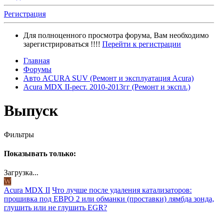
Регистрация
Для полноценного просмотра форума, Вам необходимо
зарегистрироваться !!!!
Перейти к регистрации
Главная
Форумы
Авто ACURA SUV (Ремонт и эксплуатация Acura)
Acura MDX II-рест. 2010-2013гг (Ремонт и экспл.)
Выпуск
Фильтры
Показывать только:
Загрузка...
W
Acura MDX II
Что лучше после удаления катализаторов:
прошивка под ЕВРО 2 или обманки (проставки) лямбда зонда,
глушить или не глушить EGR?