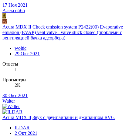
17 Ноя 2021
Алексей65
А
W
Acura MDX II
Check emission system P2422(00) Evaporative
emission (EVAP) vent valve - valve stuck closed (проблеми с
вентиляцией бачка адсорбера)
woltic
29 Окт 2021
Ответы
1
Просмотры
2K
30 Окт 2021
Walter
Acura MDX II
Звук с даунпайпаии и джипайпом RV6.
ILDAR
2 Окт 2021