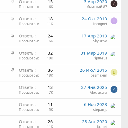
З
Ответы
15
3 Апр 2020
р
л
Д
а
Просмотры
6K
Дмитрий 87
е
е
к
п
н
З
Ответы
18
24 Окт 2019
р
л
о
I
а
Просмотры
11K
Incognet
е
е
к
п
н
З
Ответы
24
17 Апр 2019
р
л
о
а
Просмотры
6K
SkyDrive
е
е
к
п
н
З
Ответы
32
31 Мар 2019
р
л
о
а
Просмотры
10K
rip86rus
е
е
к
п
н
З
Ответы
36
26 Июл 2015
р
л
о
B
а
Просмотры
18K
bezmaxim
е
е
к
п
н
Ответы
13
27 Янв 2025
р
л
о
A
Просмотры
7K
Alex_acura
е
е
п
н
Ответы
11
6 Ноя 2023
л
о
Просмотры
5K
stepan_s
е
н
Ответы
26
28 Авг 2020
о
Просмотры
11K
Krabki