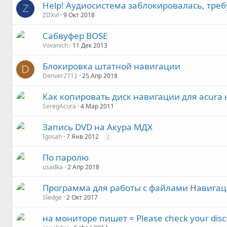
Help! Аудиосистема заблокировалась, требу
Z
ZDXvl
9 Окт 2018
Сабвуфер BOSE
Vovanich
11 Дек 2013
Блокировка штатной навигации
D
Denver2712
25 Апр 2018
Как копировать диск навигации для acura
SeregAcura
4 Мар 2011
Запись DVD на Акура МДХ
Igosah
7 Янв 2012
2
По паролю
usadka
2 Апр 2018
Программа для работы с файлами Навига
Sledge
2 Окт 2017
на мониторе пишет = Please check your disc