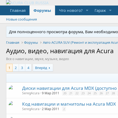
Главная
Форумы
Что нового?
Гараж
Новые сообщения
Для полноценного просмотра форума, Вам необходимо з
Главная
Форумы
Авто ACURA SUV (Ремонт и эксплуатация Acur
Аудио, видео, навигация для Acura
Все о навигации, звуке, музыке, видео
1
2
3
4
Вперёд
Диски навигации для Acura MDX (доступно
SeregAcura
9 Мар 2011
20
21
22
23
24
25
26
27
28
Код навигации и магнитолы на Acura MDX
SeregAcura
2 Мар 2011
2