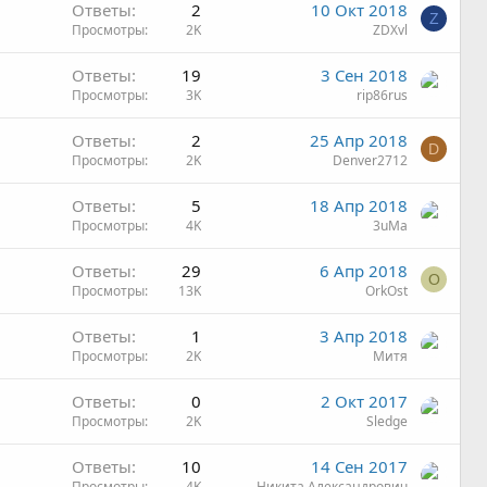
Ответы
2
10 Окт 2018
Z
Просмотры
2K
ZDXvl
Ответы
19
3 Сен 2018
Просмотры
3K
rip86rus
Ответы
2
25 Апр 2018
D
Просмотры
2K
Denver2712
Ответы
5
18 Апр 2018
Просмотры
4K
3uMa
Ответы
29
6 Апр 2018
O
Просмотры
13K
OrkOst
Ответы
1
3 Апр 2018
Просмотры
2K
Митя
Ответы
0
2 Окт 2017
Просмотры
2K
Sledge
Ответы
10
14 Сен 2017
Просмотры
4K
Никита Александрович