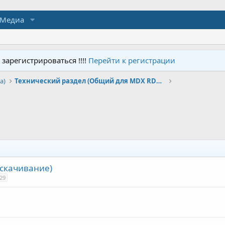
Медиа
арегистрироваться !!!!
Перейти к регистрации
a)
Технический раздел (Общий для MDX RDX TLX ZDX)
 скачивание)
29