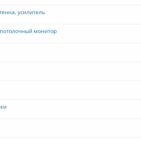
тенна, усилитель
а потолочный монитор
йки