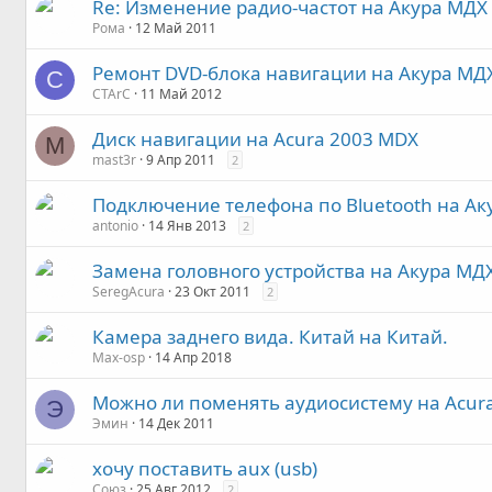
Re: Изменение радио-частот на Акура МДХ
Рома
12 Май 2011
Ремонт DVD-блока навигации на Акура МД
C
CTArC
11 Май 2012
Диск навигации на Acura 2003 MDX
M
mast3r
9 Апр 2011
2
Подключение телефона по Bluetooth на А
antonio
14 Янв 2013
2
Замена головного устройства на Акура МДХ
SeregAcura
23 Окт 2011
2
Камера заднего вида. Китай на Китай.
Max-osp
14 Апр 2018
Можно ли поменять аудиосистему на Acura
Э
Эмин
14 Дек 2011
хочу поставить aux (usb)
Союз
25 Авг 2012
2