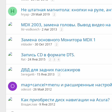
Не штатная магнитола: кнопки на руле, ан
H
hryap
29 Май 2019
2
MDX 2003, замена головы. Вывод видео н
litr-vodkovich
2 Авг 2013
2
Замена основного Монитора MDX 1
inblader
30 Окт 2017
2
Запись CD в формате DTS.
Rat
24 Янв 2015
2
3
4
ДВД для задних пассажиров
Serega46
15 Янв 2013
2
map+cancel+menu и расширенные настро
O
odessit
26 Май 2012
Как приобрести диск навигации на Acura?
Владислав
9 Янв 2012