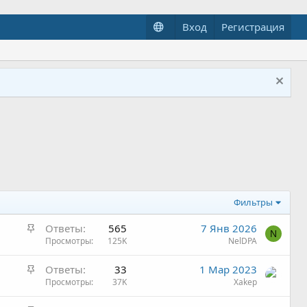
Вход
Регистрация
Фильтры
З
Ответы
565
7 Янв 2026
N
а
Просмотры
125K
NelDPA
к
З
Ответы
33
1 Мар 2023
р
а
Просмотры
37K
Xakep
е
к
п