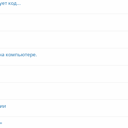
ет код...
 на компьютере.
ции
=